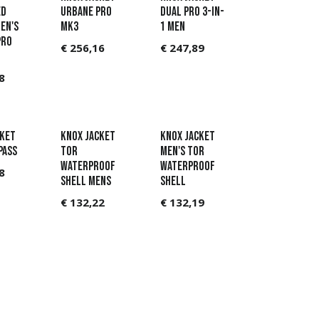
ed
Urbane Pro
Dual Pro 3-in-
en's
MK3
1 Men
Pro
€
256,16
€
247,89
8
cket
Knox Jacket
Knox Jacket
pass
Tor
Men's Tor
Waterproof
Waterproof
8
Shell Mens
Shell
€
132,22
€
132,19