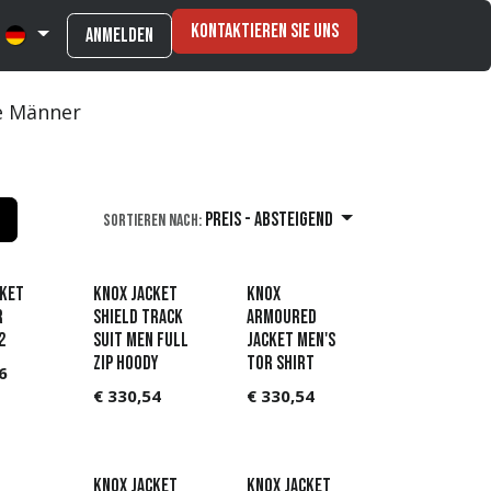
Kontaktieren Sie uns
Anmelden
e Männer
Preis - Absteigend
Sortieren nach:
cket
KNOX Jacket
Knox
r
Shield track
Armoured
2
suit Men full
jacket Men's
zip hoody
Tor Shirt
6
€
330,54
€
330,54
KNOX Jacket
KNOX Jacket