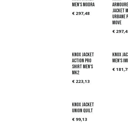
Available Q4
Men's Modra
Armour
jacket M
€
297,48
Urbane 
Move
€
297,4
Knox Jacket
Knox Ja
Action Pro
Men's Im
Shirt Men's
€
181,7
MK2
€
223,13
KNOX Jacket
Union Quilt
€
99,13