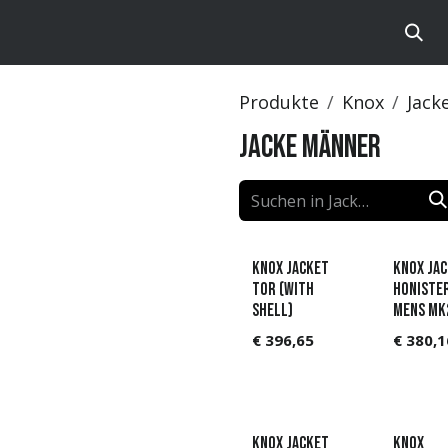
te
Brands
Catalog
Produkte
Knox
Jack
Jacke Männer
KNOX Jacket
Knox Ja
Tor (with
Honiste
shell)
Mens MK
€
396,65
€
380,1
Knox Jacket
Knox