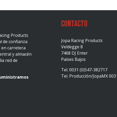
Contacto
acing Products
Jopa Racing Products
al de confianza
Veldegge 8
 en carretera
7468 DJ Enter
central y almacén
Países Bajos
ia red de
Tel. 0031 (0)547-382717
Tel. Producción/JopaMX 003
suministramos