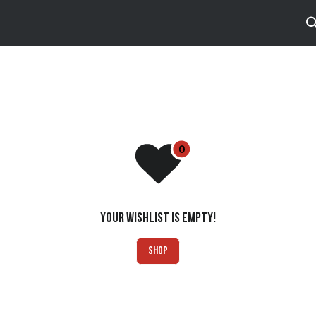
tos
Brands
Catalog
Your wishlist is empty!
Shop