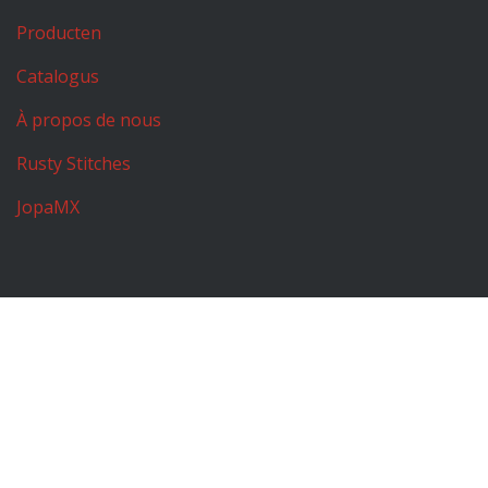
Producten
Catalogus
À propos de nous
Rusty Stitches
JopaMX
Conditions générales