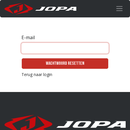
Overslaan naar inhoud
E-mail
Wachtwoord resetten
Terug naar login