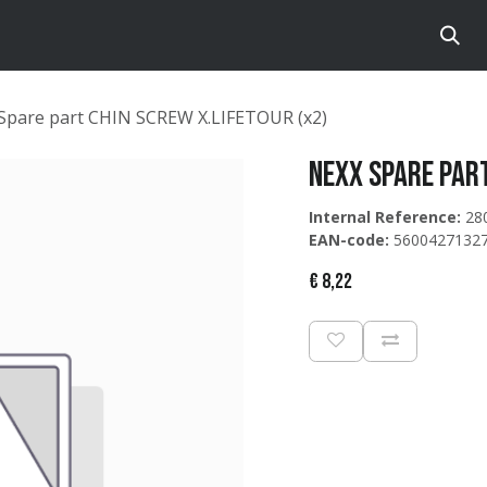
te
Brands
Catalog
Spare part CHIN SCREW X.LIFETOUR (x2)
NEXX Spare part
Internal Reference:
28
EAN-code:
5600427132
€
8,22