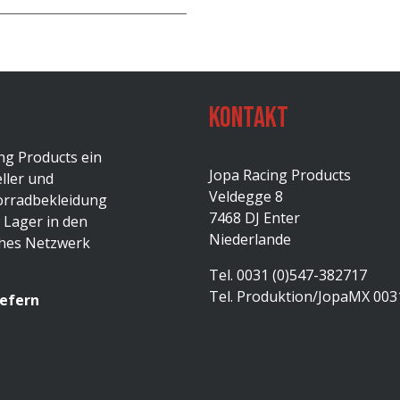
Kontakt
ng Products ein
Jopa Racing Products
ller und
Veldegge 8
orradbekleidung
7468 DJ Enter
 Lager in den
Niederlande
ches Netzwerk
Tel. 0031 (0)547-382717
Tel. Produktion/JopaMX 003
iefern