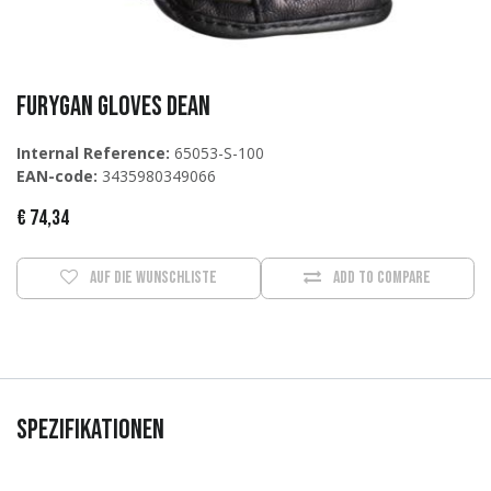
Furygan Gloves Dean
Internal Reference:
65053-S-100
EAN-code:
3435980349066
€
74,34
Auf die Wunschliste
Add to compare
Spezifikationen