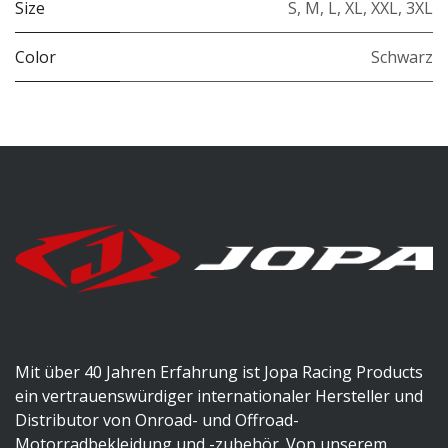
Size
S
,
M
,
L
,
XL
,
XXL
,
3XL
Color
Schwarz
Mit über 40 Jahren Erfahrung ist Jopa Racing Products
ein vertrauenswürdiger internationaler Hersteller und
Distributor von Onroad- und Offroad-
Motorradbekleidung und -zubehör. Von unserem