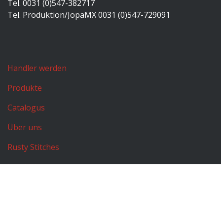
Tel. 0031 (0)547-382717
Tel. Produktion/JopaMX 0031 (0)547-729091
Handler werden
Produkte
Catalogus
Über uns
Rusty Stitches
JopaMX