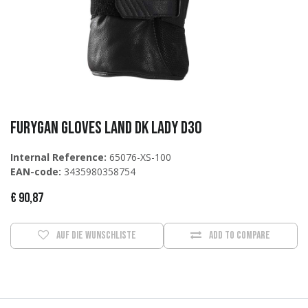
Furygan Gloves Land DK Lady D3O
Internal Reference:
65076-XS-100
EAN-code:
3435980358754
€
90,87
Auf die Wunschliste
Add to compare