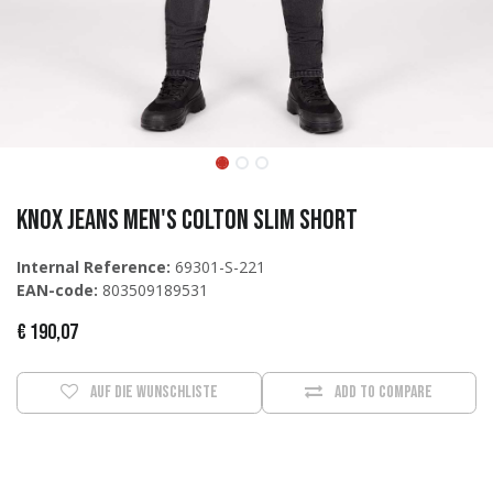
Knox Jeans Men's Colton Slim SHORT
Internal Reference:
69301-S-221
EAN-code:
803509189531
€
190,07
Auf die Wunschliste
Add to compare