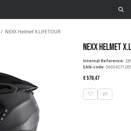
te
Brands
Catalog
NEXX Helmet X.LIFETOUR
NEXX Helmet X.
Internal Reference:
28
EAN-code:
5600427128
€
578,47