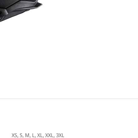
XS
,
S
,
M
,
L
,
XL
,
XXL
,
3XL