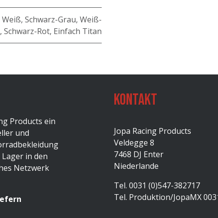
,
Weiß
,
Schwarz-Grau
,
Weiß-
,
Schwarz-Rot
,
Einfach Titan
Kontakt
ng Products ein
Jopa Racing Products
ller und
Veldegge 8
orradbekleidung
7468 DJ Enter
 Lager in den
Niederlande
ches Netzwerk
Tel. 0031 (0)547-382717
Tel. Produktion/JopaMX 003
iefern