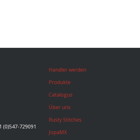
Handler werden
Produkte
Catalogus
Über uns
Rusty Stitches
1 (0)547-729091
JopaMX