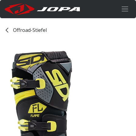
Zum Inhalt springen
Offroad-Stiefel