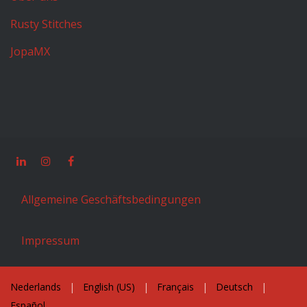
Rusty Stitches
JopaMX
Allgemeine Geschäftsbedingungen
Impressum
Nederlands
|
English (US)
|
Français
|
Deutsch
|
Español