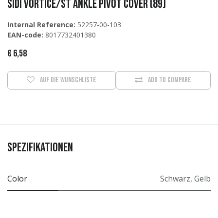
Sidi Vortice/ST Ankle Pivot Cover (89)
Internal Reference:
52257-00-103
EAN-code:
8017732401380
€
6,58
Auf die Wunschliste
Add to compare
Spezifikationen
Color
Schwarz
,
Gelb