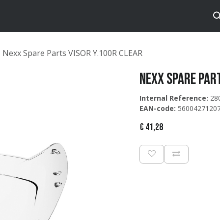
tos
Brands
Catalog
Nexx Spare Parts VISOR Y.100R CLEAR
Nexx Spare Part
Internal Reference:
28
EAN-code:
5600427120
€
41,28