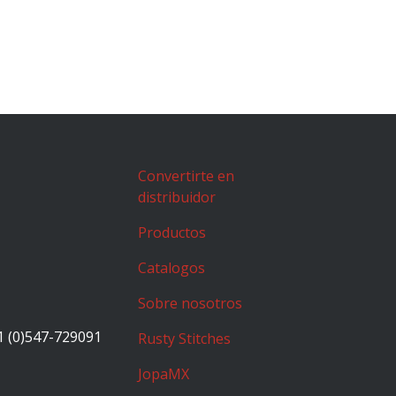
Convertirte en
distribuidor
Productos
Catalogos
Sobre nosotros
1 (0)547-729091
Rusty Stitches
JopaMX