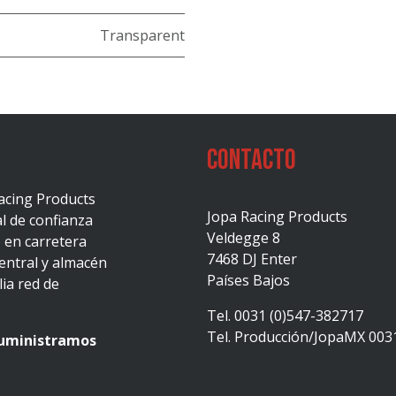
Transparent
Contacto
acing Products
Jopa Racing Products
al de confianza
Veldegge 8
 en carretera
7468 DJ Enter
central y almacén
Países Bajos
ia red de
Tel. 0031 (0)547-382717
Tel. Producción/JopaMX 003
suministramos