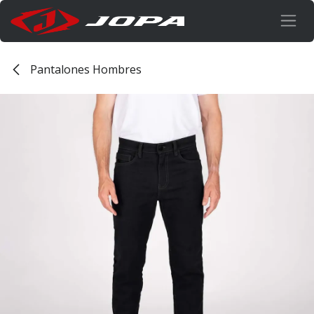
Ir al contenido
Pantalones Hombres