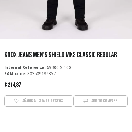
Knox Jeans Men's Shield MK2 Classic REGULAR
Internal Reference:
69300-S-100
EAN-code:
803509189357
€
214,87
Añadir a lista de deseos
Add to compare