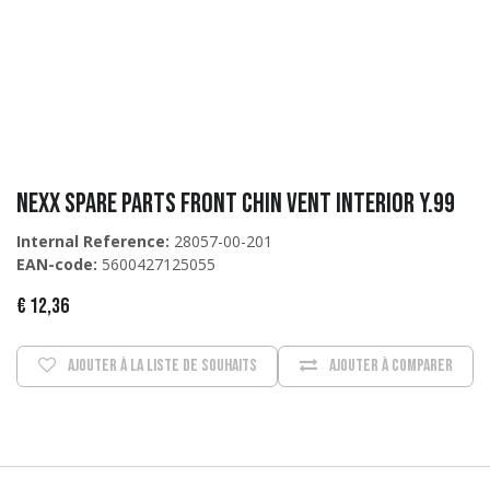
Nexx Spare Parts Front chin vent interior Y.99
Internal Reference:
28057-00-201
EAN-code:
5600427125055
€
12,36
Ajouter à la liste de souhaits
Ajouter à comparer