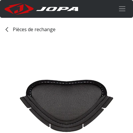
Se rendre au contenu
Pièces de rechange