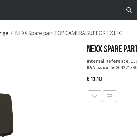
ts
Brands
Catalog
ange
NEXX Spare part TOP CAMERA SUPPORT X.LFC
NEXX Spare par
Internal Reference:
28
EAN-code:
5600427133
€
13,18