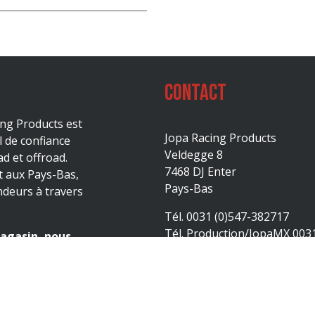
Contact
ing Products est
Jopa Racing Products
l de confiance
Veldegge 8
d et offroad.
7468 DJ Enter
t aux Pays-Bas,
Pays-Bas
ndeurs à travers
Tél. 0031 (0)547-382717
Tél. Production/JopaMX 003
agasin, nous