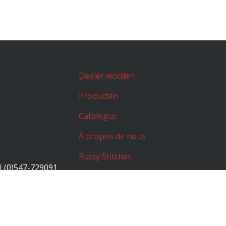
Dealer worden
Producten
Catalogus
À propos de nous
Rusty Stitches
1 (0)547-729091
JopaMX