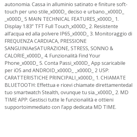
autonomia. Cassa in alluminio satinato e finiture soft-
touch per uno stile_x000D_ deciso e urbano._x000D_
_x000D_ 5 MAIN TECHNICAL FEATURES_x000D_ 1.
Display 1.83” TFT Full Touch_x000D_ 2. Resistente
all’acqua ed alla polvere IP65_x000D_ 3. Monitoraggio di
FREQUENZA CARDIACA, PRESSIONE
SANGUINIAeSATURAZIONE, STRESS, SONNO &
CALORIE_x000D_ 4. Funzionalità Find Your
Phone_x000D_ 5. Conta Passi_x000D_ App scaricabile
per iOS and ANDROID_x000D_ _x000D_ 2 USP:
CARATTERISTICHE PRINCIPALI_x000D_ 1. CHIAMATE
BLUETOOTH: Effettua e ricevi chiamate direttamentedal
tuo smartwatch Stealth, ovunque tu sia._x000D_ 2. MD
TIME APP: Gestisci tutte le funzionalità e ottieni
supportoimmediato con l’app dedicata MD TIME.