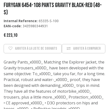
Furygan 6454-108 Pants Gravity Black-Red (48-
S)
Internal Reference:
65335-S-100
EAN-code:
3435980344931
€
223,10
Ajouter à la liste de souhaits
Ajouter à comparer
Gravity Pants_x000D_ Matching the Explorer jacket, the
Gravity trousers_x000D_ have been developed with the
same objective: To_x000D_ take you far, for a long time.
Practical, robust and water-_x000D_ proof, they have
been designed with demanding_x000D_ trips in mind.
They have all the features of motorbike_x000D_
trousers, plus a little more._x000D_ Protection:_x000D_
• CE approved_x000D_ • D3O protectors on hips and
knees._x000D_ • Reflective Insedrts_x000D_