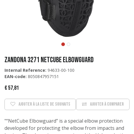
Zandona 3271 Netcube Elbowguard
Internal Reference:
94633-00-100
EAN-code:
8050847957151
€
57,81
Ajouter à la liste de souhaits
Ajouter à comparer
"“NetCube Elbowguard” is a special elbow protection
developed for protecting the elbow from impacts and