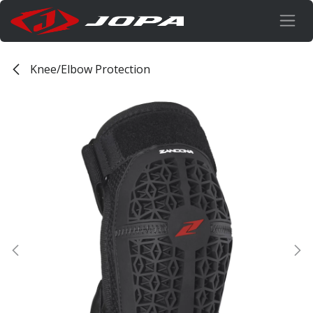
Se rendre au contenu
Knee/Elbow Protection