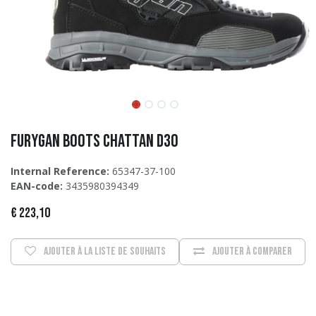
Furygan Boots Chattan D3O
Internal Reference:
65347-37-100
EAN-code:
3435980394349
€
223,10
Ajouter à la liste de souhaits
Ajouter à comparer