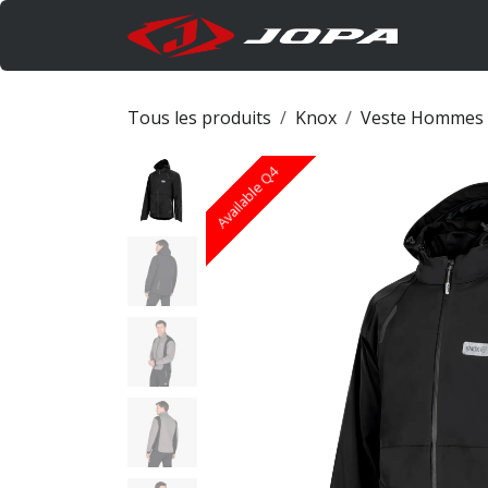
Se rendre au contenu
Produi
Tous les produits
Knox
Veste Hommes
Available Q4
Available Q4