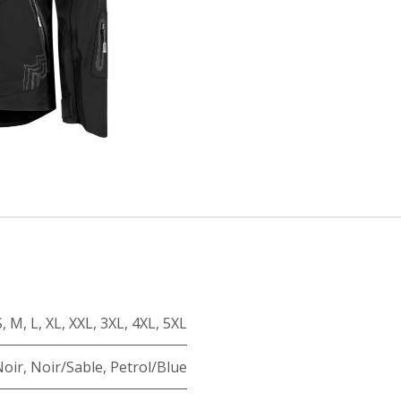
S
,
M
,
L
,
XL
,
XXL
,
3XL
,
4XL
,
5XL
Noir
,
Noir/Sable
,
Petrol/Blue