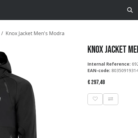
ts
Brands
Catalog
Knox Jacket Men's Modra
Knox Jacket Me
Internal Reference:
69
EAN-code:
8035091931
€
297,48