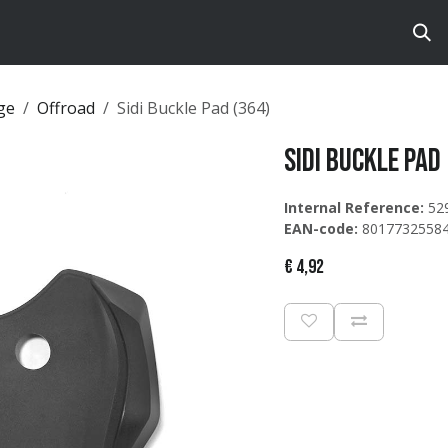
ts
Brands
Catalog
ge
Offroad
Sidi Buckle Pad (364)
Sidi Buckle Pad
Internal Reference:
52
EAN-code:
8017732558
€
4,92