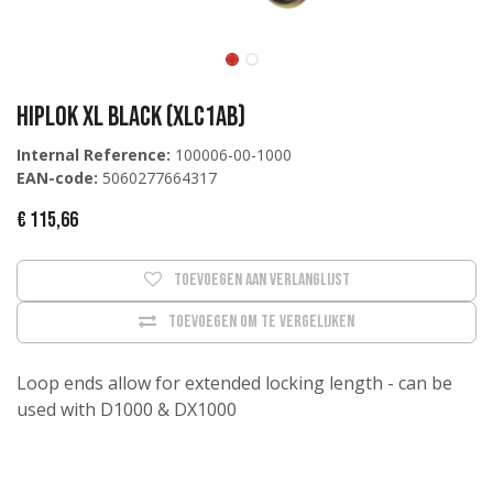
Hiplok XL Black (XLC1AB)
Internal Reference:
100006-00-1000
EAN-code:
5060277664317
€
115,66
Toevoegen aan verlanglijst
Toevoegen om te vergelijken
Loop ends allow for extended locking length - can be
used with D1000 & DX1000