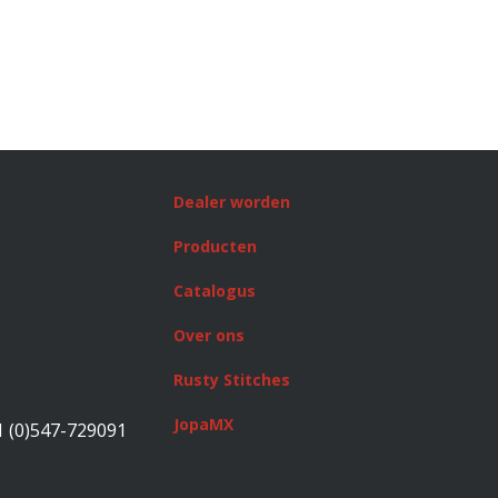
Dealer worden
Producten
Catalogus
Over ons
Rusty Stitches
JopaMX
1 (0)547-729091