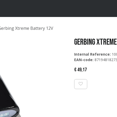
ten
Merken
Catalogus
Gerbing Xtreme Battery 12V
Gerbing Xtreme
Internal Reference:
10
EAN-code:
8719481827
€
49,17