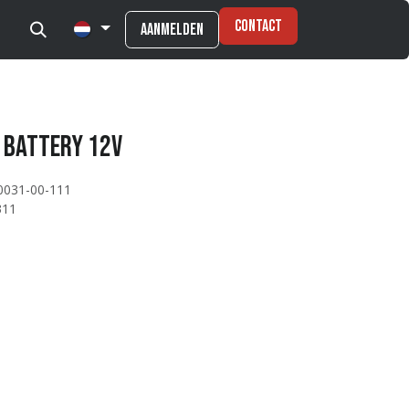
Contact
Aanmelden
 Battery 12V
0031-00-111
311