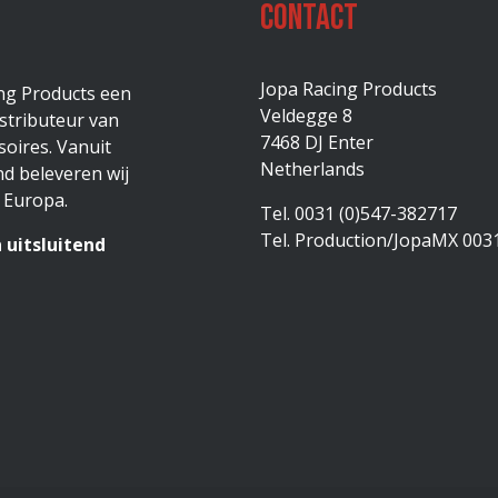
Contact
Jopa Racing Products
ing Products een
Veldegge 8
stributeur van
7468 DJ Enter
oires. Vanuit
Netherlands
d beleveren wij
 Europa.
Tel. 0031 (0)547-382717
Tel. Production/JopaMX 003
 uitsluitend