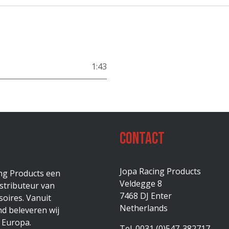
1:43
Contact
Jopa Racing Products
ing Products een
Veldegge 8
stributeur van
7468 DJ Enter
oires. Vanuit
Netherlands
d beleveren wij
 Europa.
Tel. 0031 (0)547-382717