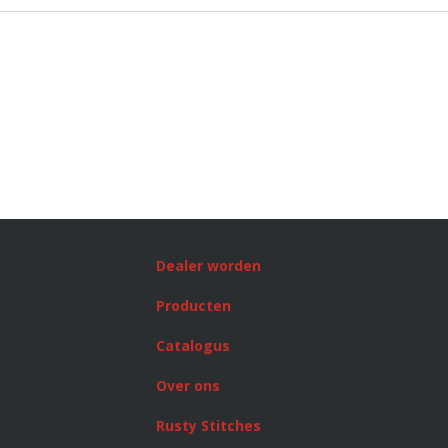
Dealer worden
Producten
Catalogus
Over ons
Rusty Stitches