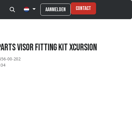
Contact
Aanmelden
arts Visor fitting kit Xcursion
656-00-202
034