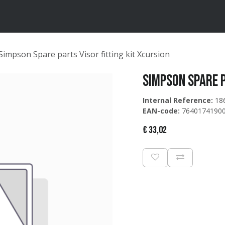
ten
Merken
Catalogus
Simpson Spare parts Visor fitting kit Xcursion
Simpson Spare p
Internal Reference:
18
EAN-code:
7640174190
€
33,02