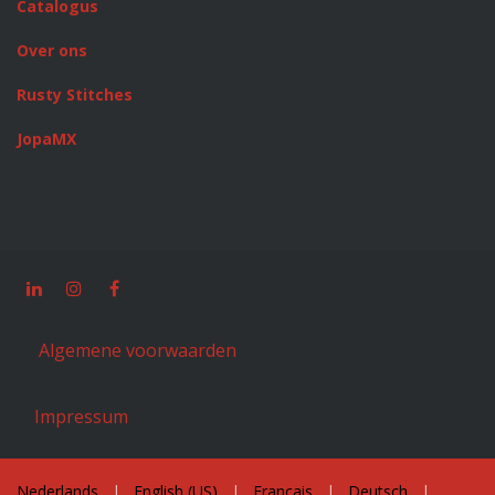
Catalogus
Over ons
Rusty Stitches
JopaMX
Algemene voorwaarden
Impressum
Nederlands
|
English (US)
|
Français
|
Deutsch
|