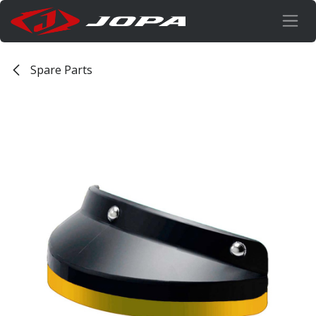
Overslaan naar inhoud
Spare Parts