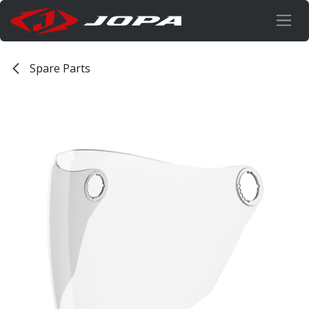
Overslaan naar inhoud
Spare Parts