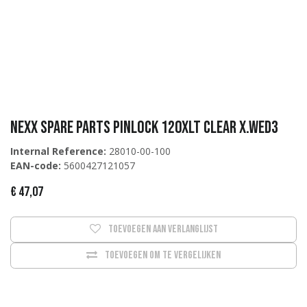
Nexx Spare Parts PINLOCK 120XLT CLEAR X.WED3
Internal Reference:
28010-00-100
EAN-code:
5600427121057
€
47,07
Toevoegen aan verlanglijst
Toevoegen om te vergelijken