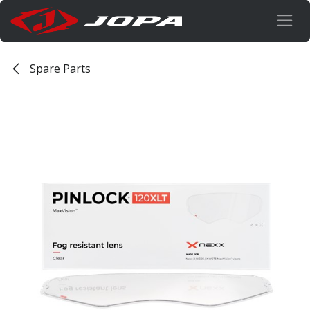
Overslaan naar inhoud
Spare Parts