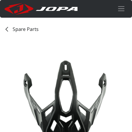
Overslaan naar inhoud
Spare Parts