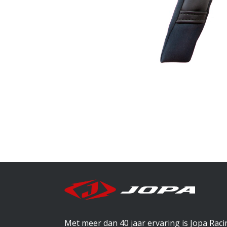
Met meer dan 40 jaar ervaring is Jopa Rac