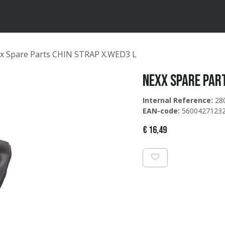
ten
Merken
Catalogus
x Spare Parts CHIN STRAP X.WED3 L
Nexx Spare Part
Internal Reference:
28
EAN-code:
5600427123
€
16,49