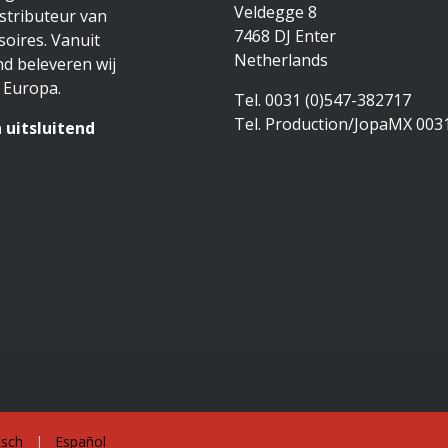
Veldegge 8
stributeur van
7468 DJ Enter
oires. Vanuit
Netherlands
d beleveren wij
 Europa.
Tel. 0031 (0)547-382717
Tel. Production/JopaMX 003
 uitsluitend
sch
|
Español