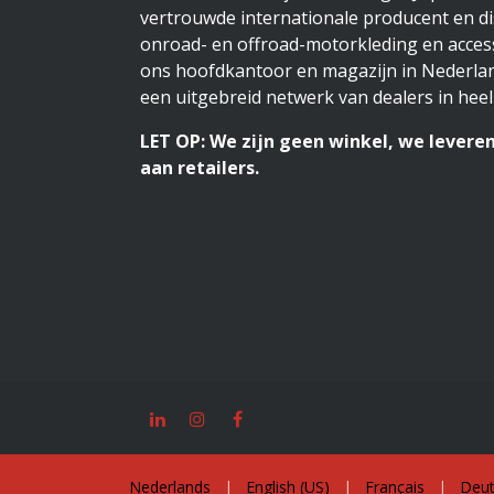
vertrouwde internationale producent en di
onroad- en offroad-motorkleding en access
ons hoofdkantoor en magazijn in Nederlan
een uitgebreid netwerk van dealers in heel
LET OP: We zijn geen winkel, we leveren
aan retailers.
Nederlands
|
English (US)
|
Français
|
Deut