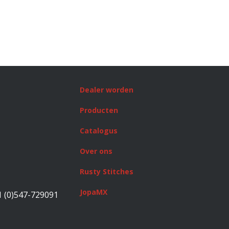
Dealer worden
Producten
Catalogus
Over ons
Rusty Stitches
JopaMX
1 (0)547-729091