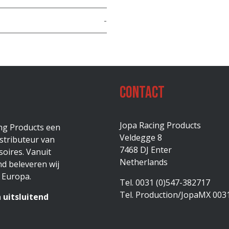
-
Contact
Jopa Racing Products
ing Products een
Veldegge 8
stributeur van
7468 DJ Enter
oires. Vanuit
Netherlands
d beleveren wij
 Europa.
Tel. 0031 (0)547-382717
Tel. Production/JopaMX 003
 uitsluitend