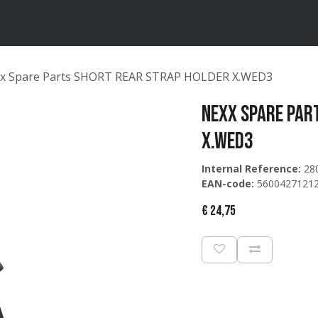
ten
Merken
Catalogus
x Spare Parts SHORT REAR STRAP HOLDER X.WED3
Nexx Spare Par
X.WED3
Internal Reference:
28
EAN-code:
5600427121
€
24,75