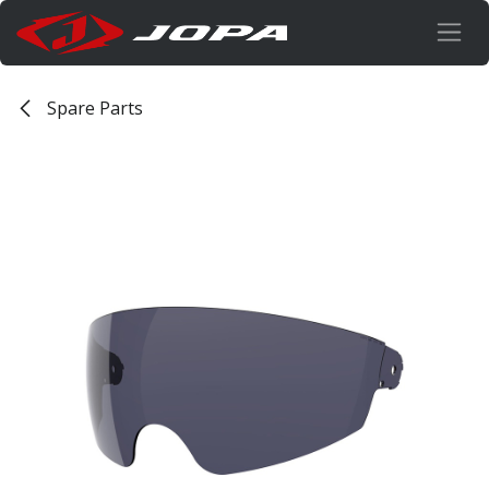
Overslaan naar inhoud
Spare Parts