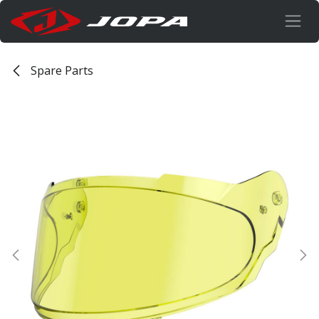
Overslaan naar inhoud
Spare Parts