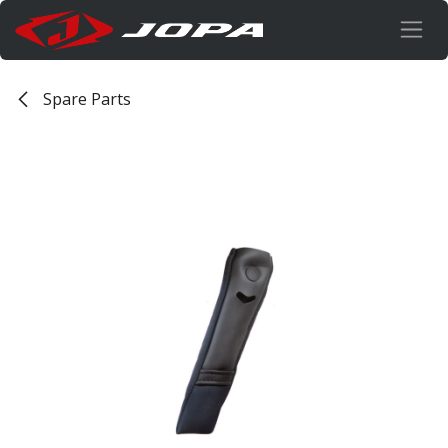
Overslaan naar inhoud
Spare Parts