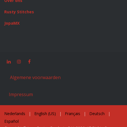
Over ons
Rusty Stitches
JopaMX
Algemene voorwaarden
Impressum
Nederlands
|
English (US)
|
Français
|
Deutsch
|
Español