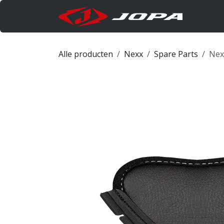
Overslaan naar inhoud
Produc
Alle producten
Nexx
Spare Parts
Nexx