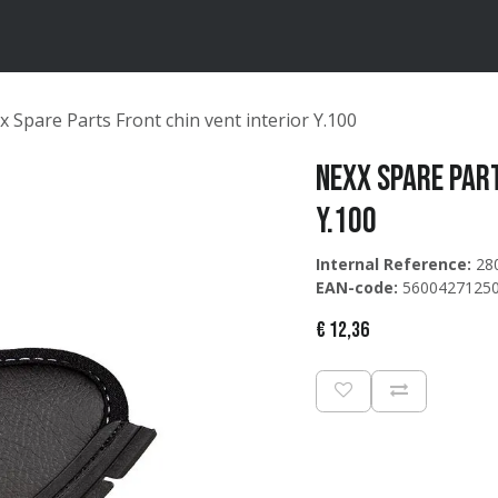
ten
Merken
Catalogus
 Spare Parts Front chin vent interior Y.100
Nexx Spare Part
Y.100
Internal Reference:
28
EAN-code:
5600427125
€
12,36