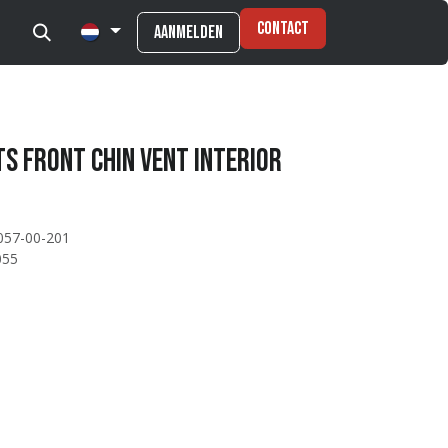
Contact
Aanmelden
s Front chin vent interior
057-00-201
055