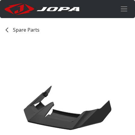
Overslaan naar inhoud
Spare Parts