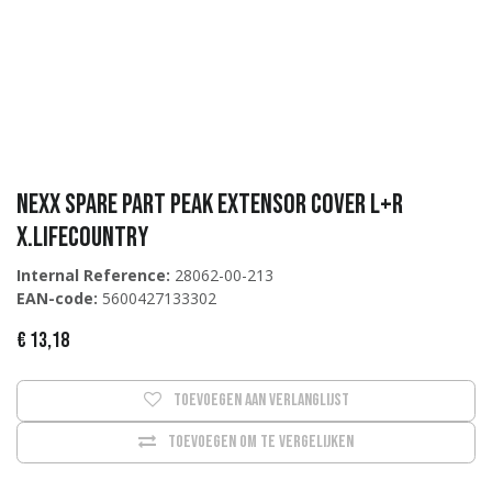
NEXX Spare part PEAK EXTENSOR COVER L+R
X.Lifecountry
Internal Reference:
28062-00-213
EAN-code:
5600427133302
€
13,18
Toevoegen aan verlanglijst
Toevoegen om te vergelijken