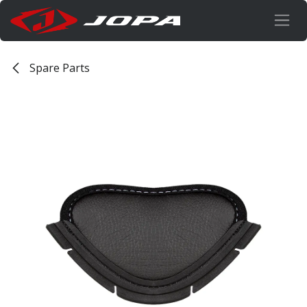
Overslaan naar inhoud
Spare Parts