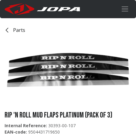
Overslaan naar inhoud
Parts
Rip 'n Roll mud flaps Platinum (pack of 3)
Internal Reference:
30393-00-107
EAN-code:
9504431719650