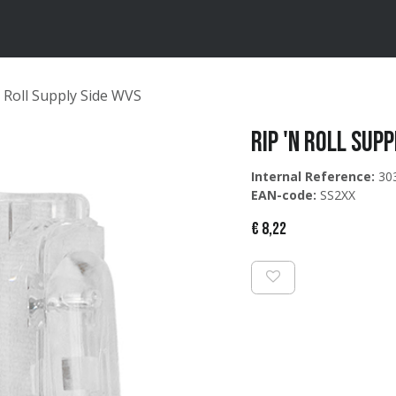
ten
Merken
Catalogus
n Roll Supply Side WVS
Rip 'n Roll Sup
Internal Reference:
30
EAN-code:
SS2XX
€
8,22