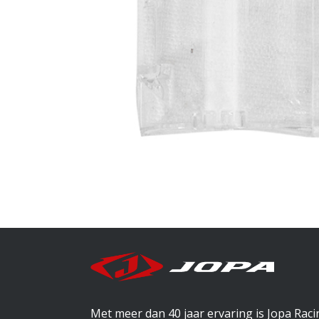
Met meer dan 40 jaar ervaring is Jopa Rac