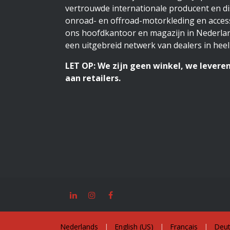
vertrouwde internationale producent en di
onroad- en offroad-motorkleding en access
ons hoofdkantoor en magazijn in Nederlan
een uitgebreid netwerk van dealers in heel
LET OP: We zijn geen winkel, we leveren
aan retailers.
Nederlands
|
English (US)
|
Français
|
Deut