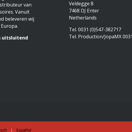
Veldegge 8
stributeur van
7468 DJ Enter
oires. Vanuit
Netherlands
d beleveren wij
 Europa.
Tel. 0031 (0)547-382717
Tel. Production/JopaMX 003
 uitsluitend
sch
|
Español