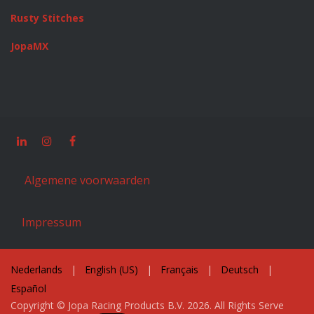
Rusty Stitches
JopaMX
Algemene voorwaarden
Impressum
Nederlands
|
English (US)
|
Français
|
Deutsch
|
Español
Copyright © Jopa Racing Products B.V. 2026. All Rights Serve