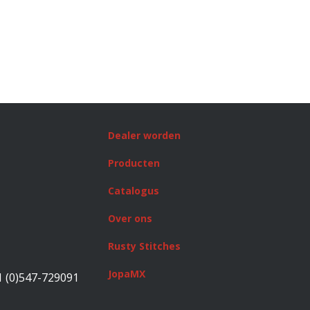
Dealer worden
Producten
Catalogus
Over ons
Rusty Stitches
JopaMX
1 (0)547-729091