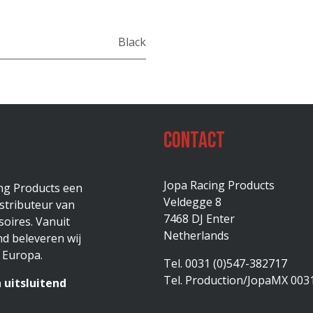
Black
Contact
Jopa Racing Products
ing Products een
Veldegge 8
stributeur van
7468 DJ Enter
oires. Vanuit
Netherlands
d beleveren wij
 Europa.
Tel. 0031 (0)547-382717
Tel. Production/JopaMX 003
 uitsluitend