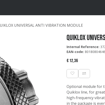
ten
Merken
Catalogus
UIKLOX UNIVERSAL ANTI VIBRATION MODULE
QUIKLOX UNIVER
Internal Reference:
37
EAN-code:
8018080464
€
12,36
Optional module for t
Quiklox line, for gre
high-frequency vibrat
in the package is eve