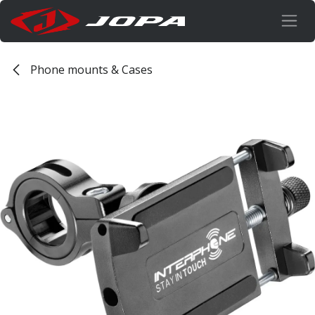
Overslaan naar inhoud
Phone mounts & Cases