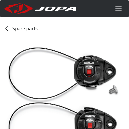
Overslaan naar inhoud
Spare parts