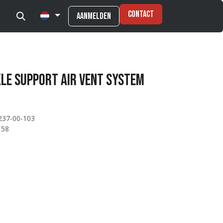
Contact
Aanmelden
kle Support Air Vent System
237-00-103
158