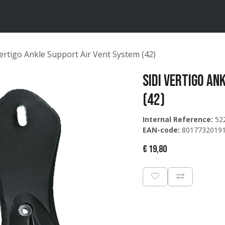
ten
Merken
Catalogus
Vertigo Ankle Support Air Vent System (42)
Sidi Vertigo An
(42)
Internal Reference:
52
EAN-code:
8017732019
€
19,80