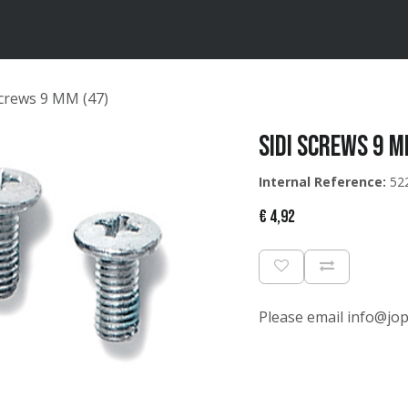
ten
Merken
Catalogus
Screws 9 MM (47)
Sidi Screws 9 M
Internal Reference:
52
€
4,92
Please email info@jopa