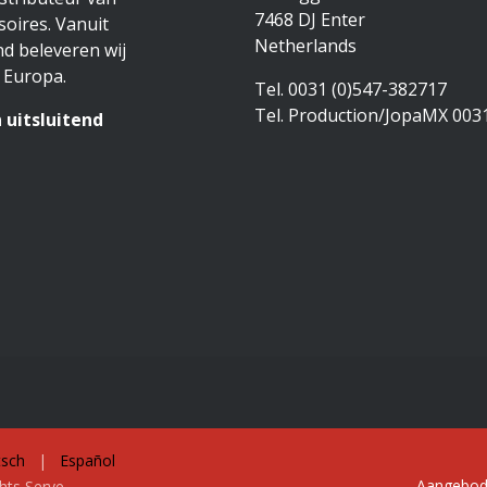
7468 DJ Enter
oires. Vanuit
Netherlands
d beleveren wij
 Europa.
Tel. 0031 (0)547-382717
Tel. Production/JopaMX 003
 uitsluitend
sch
|
Español
Aangebod
ghts Serve