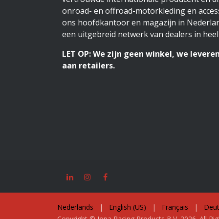
onroad- en offroad-motorkleding en access
ons hoofdkantoor en magazijn in Nederlan
een uitgebreid netwerk van dealers in heel
LET OP: We zijn geen winkel, we leveren
aan retailers.
Nederlands
|
English (US)
|
Français
|
Deut
Copyright © Jopa Racing Products B.V. 2026. All Ri