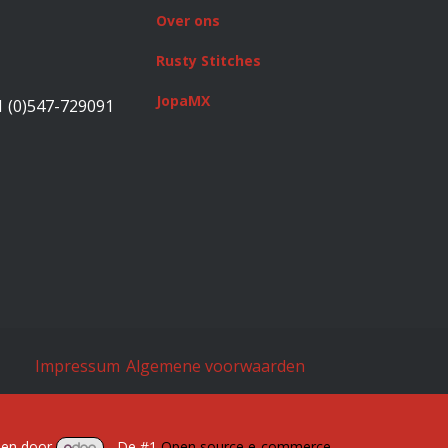
Over ons
Rusty Stitches
JopaMX
1 (0)547-729091
Impressum
Algemene voorwaarden
en door
- De #1
Open source e-commerce