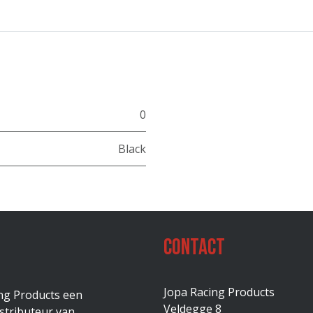
0
Black
Contact
Jopa Racing Products
ing Products een
Veldegge 8
stributeur van