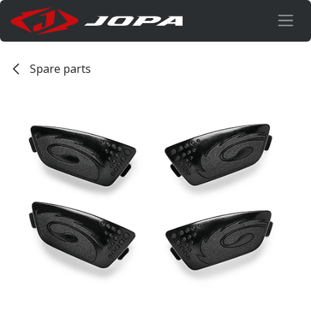
Overslaan naar inhoud
Spare parts