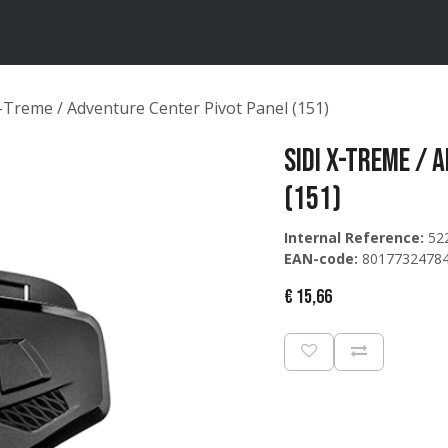
ten
Merken
Catalogus
X-Treme / Adventure Center Pivot Panel (151)
Sidi X-Treme / 
(151)
Internal Reference:
52
EAN-code:
8017732478
€
15,66