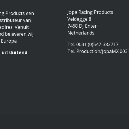
Jopa Racing Products
ing Products een
Veldegge 8
stributeur van
7468 DJ Enter
oires. Vanuit
Netherlands
d beleveren wij
 Europa.
Tel. 0031 (0)547-382717
Tel. Production/JopaMX 003
 uitsluitend