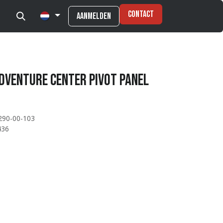
Contact
Aanmelden
Adventure Center Pivot Panel
290-00-103
436