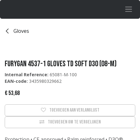
Overslaan naar inhoud
Gloves
Furygan 4537-1 Gloves TD Soft D30 (08-M)
Internal Reference:
65081-M-100
EAN-code:
3435980329662
€
53,68
Toevoegen aan verlanglijst
Toevoegen om te vergelijken
Protection • CE approved • Palm reinforced • D3O®